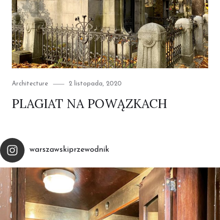
Category
Posted
Architecture
2 listopada, 2020
on
PLAGIAT NA POWĄZKACH
warszawskiprzewodnik